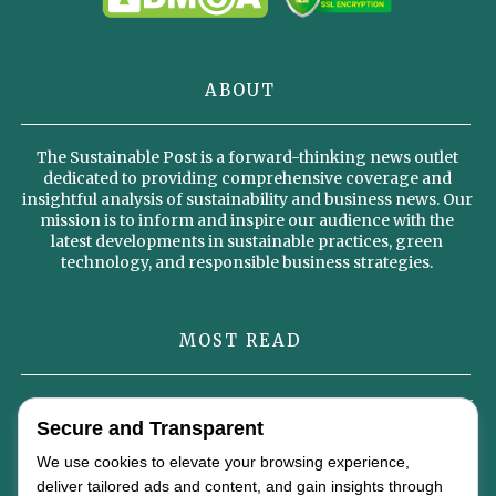
ABOUT
The Sustainable Post is a forward-thinking news outlet
dedicated to providing comprehensive coverage and
insightful analysis of sustainability and business news. Our
mission is to inform and inspire our audience with the
latest developments in sustainable practices, green
technology, and responsible business strategies.
MOST READ
Omterra’s New Identity Signals a Strategic Vision for the Future of
Secure and Transparent
Global Energy
We use cookies to elevate your browsing experience,
Why Sustainable Diets Could Become the Foundation of the Global
deliver tailored ads and content, and gain insights through